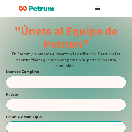
"Únete al Equipo de
Petrum"
En Petrum, valoramos el talento y la dedicación. Descubre las
oportunidades que tenemos para ti y sé parte de nuestra
comunidad.
Nombre Completo
Puesto
Colonia y Municipio